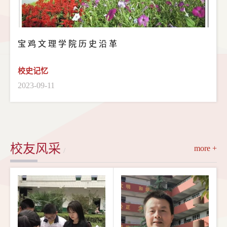
宝 鸡 文 理 学 院 历 史 沿 革
校史记忆
2023-09-11
校友风采
more +
/