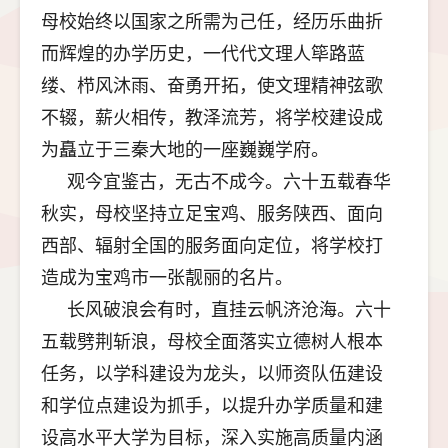
母校始终以国家之所需为己任，经历乐曲折
而辉煌的办学历史，一代代文理人筚路蓝
缕、栉风沐雨、奋勇开拓，使文理精神弦歌
不辍，薪火相传，教泽流芳，将学校建设成
为矗立于三秦大地的一座巍巍学府。
观今宜鉴古，无古不成今。六十五载春华
秋实，母校坚持立足宝鸡、服务陕西、面向
西部、辐射全国的服务面向定位，将学校打
造成为宝鸡市一张靓丽的名片。
长风破浪会有时，直挂云帆济沧海。六十
五载劈荆斩浪，母校全面落实立德树人根本
任务，以学科建设为龙头，以师资队伍建设
和学位点建设为抓手，以提升办学质量和建
设高水平大学为目标，深入实施高质量内涵