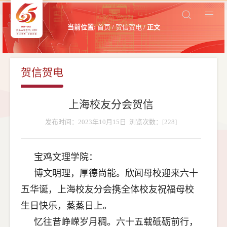
当前位置:
首页
/
贺信贺电
/ 正文
贺信贺电
上海校友分会贺信
发布时间：2023年10月15日 浏览次数：[
228
]
宝鸡文理学院：
博文明理，厚德尚能。欣闻母校迎来六十
五华诞，上海校友分会携全体校友祝福母校
生日快乐，蒸蒸日上。
忆往昔峥嵘岁月稠。六十五载砥砺前行，